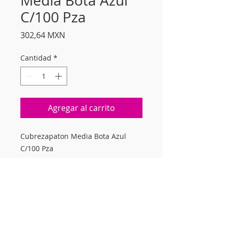
Media Bota Azul
C/100 Pza
Precio
302,64 MXN
Cantidad
*
Agregar al carrito
Cubrezapaton Media Bota Azul
C/100 Pza
Suscríbete a nuestro
newsletter mensual para
mantenerte informado.