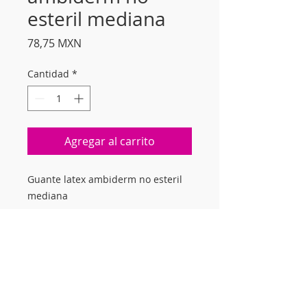
esteril mediana
Precio
78,75 MXN
Cantidad
*
Agregar al carrito
Guante latex ambiderm no esteril
mediana
Suscríbete a nuestro
newsletter mensual para
mantenerte informado.